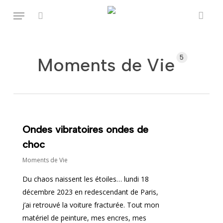
Skip
Menu
to
rechercher
Fermer
Panier
main
content
5
Moments de Vie
Ondes vibratoires ondes de
choc
Moments de Vie
Du chaos naissent les étoiles… lundi 18
décembre 2023 en redescendant de Paris,
j’ai retrouvé la voiture fracturée. Tout mon
matériel de peinture, mes encres, mes