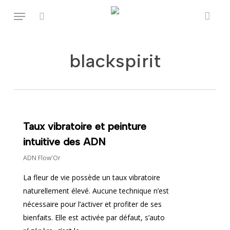
Skip
Menu
to
rechercher
Fermer
Panier
main
content
blackspirit
Taux vibratoire et peinture
intuitive des ADN
ADN Flow'Or
La fleur de vie possède un taux vibratoire
naturellement élevé. Aucune technique n’est
nécessaire pour l’activer et profiter de ses
bienfaits. Elle est activée par défaut, s’auto