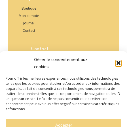
Boutique
Mon compte
Journal
Contact
Contact
+33 6 13 51 55 92‬
Gérer le consentement aux
contact@adnflow-or.fr
cookies
Pour offrir les meilleures expériences, nous utilisons des technologies
telles que les cookies pour stocker et/ou accéder aux informations des
appareils. Le fait de consentir à ces technologies nous permettra de
traiter des données telles que le comportement de navigation ou les ID
2026
–
–
Confidentialité
-
Coockies
-
CGV
©
ADN FLOW'Or
uniques sur ce site. Le fait de ne pas consentir ou de retirer son
consentement peut avoir un effet négatif sur certaines caractéristiques
Conception -
BLCKSPRT DSGN
et fonctions.
2023
–
–
Confidentialité
-
Coockies
-
CGV
-
©
ADN FLOW'Or
Conception -
BLCKSPRT DSGN
Accepter