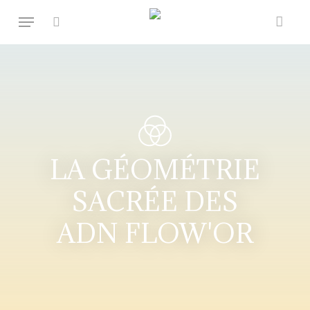
Skip
Menu
to
rechercher
Fermer
Panier
main
content
LA GÉOMÉTRIE
SACRÉE DES
ADN FLOW'OR