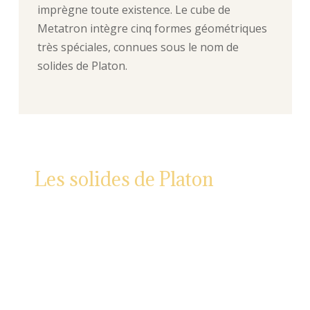
imprègne toute existence. Le cube de
Metatron intègre cinq formes géométriques
très spéciales, connues sous le nom de
solides de Platon.
Les solides de Platon
Méditer sur le cube de Métatron
et visualiser ces formes aide le
pratiquant à mieux comprendre
les relations entre les différents
aspects du monde physique et