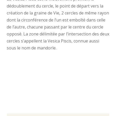
dédoublement du cercle, le point de départ vers la
création de la graine de Vie, 2 cercles de même rayon
dont la circonférence de l’un est emboîté dans celle
de l’autre, chacune passant par le centre du cercle
opposé. La zone délimitée par l’intersection des deux
cercles s’appellent la Vesica Piscis, connue aussi
sous le nom de mandorle.
La Vesica Piscis est le point de
départ vers la création de la graine
de Vie, 7 cercles qui forment un
tout.