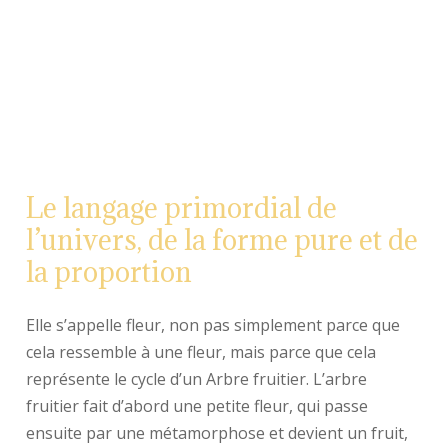
La 1 ère fleur de vie remonte a plus de 6000 ans gravée sur
un mur à Abydos Egypte en hommage à Osiris. On retrouve
l’image de la Fleur de Vie non seulement en Égypte, mais
aussi partout dans le monde comme en Irlande, en
Turquie, en Angleterre, en Israël, en Égypte, en Chine, au
Tibet, en Grèce et au Japon. On la trouve pour ainsi dire
Le langage primordial de
partout.
l’univers, de la forme pure et de
la proportion
Elle s’appelle fleur, non pas simplement parce que
cela ressemble à une fleur, mais parce que cela
représente le cycle d’un Arbre fruitier. L’arbre
fruitier fait d’abord une petite fleur, qui passe
ensuite par une métamorphose et devient un fruit,