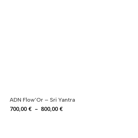
ADN Flow’Or – Sri Yantra
Plage
700,00
€
–
800,00
€
de
prix :
700,00 €
à