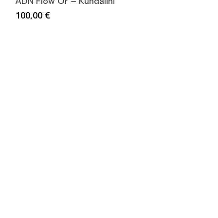
ADN Flow’Or – Kundalini
100,00
€