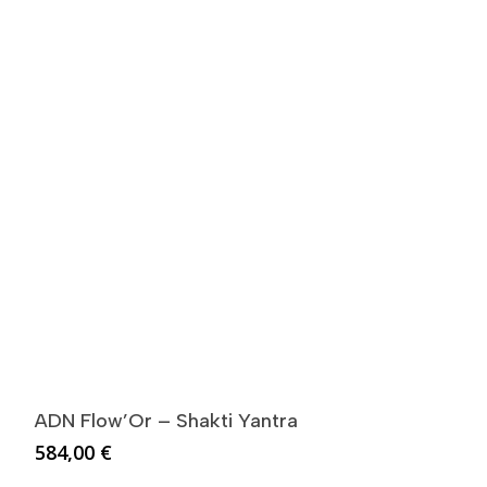
800,00 €
ADN Flow’Or – Shakti Yantra
584,00
€