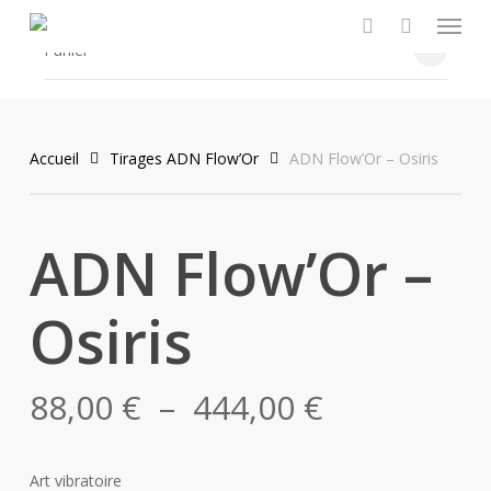
Menu
Skip
to
rechercher
Fermer
Panier
main
content
Accueil
Tirages ADN Flow’Or
ADN Flow’Or – Osiris
ADN Flow’Or –
Osiris
Plage
88,00
€
–
444,00
€
de
prix :
Art vibratoire