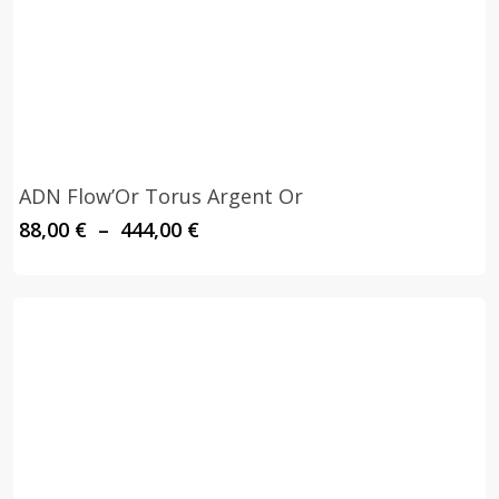
ADN Flow’Or Torus Argent Or
Plage
88,00
€
–
444,00
€
de
prix :
88,00 €
à
444,00 €