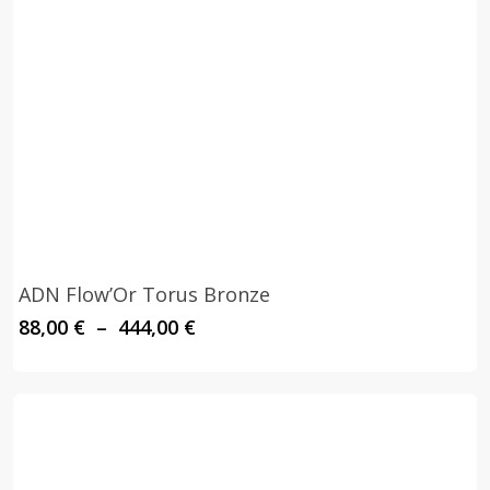
ADN Flow’Or Torus Bronze
Plage
88,00
€
–
444,00
€
de
prix :
88,00 €
à
444,00 €