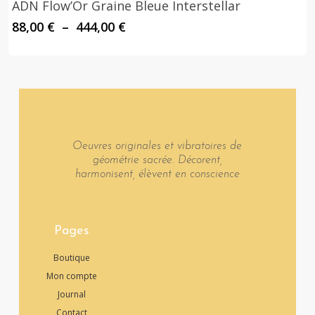
ADN Flow’Or Graine Bleue Interstellar
Plage
88,00
€
–
444,00
€
de
prix :
88,00 €
à
444,00 €
Oeuvres originales et vibratoires de
géométrie sacrée. Décorent,
harmonisent, élèvent en conscience
Pages
Boutique
Mon compte
Journal
Contact