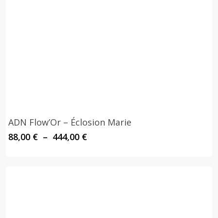
ADN Flow’Or – Éclosion Marie
Plage
88,00
€
–
444,00
€
de
prix :
88,00 €
à
444,00 €