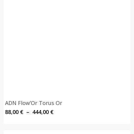
ADN Flow’Or Torus Or
Plage
88,00
€
–
444,00
€
de
prix :
88,00 €