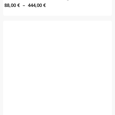
Plage
88,00
€
–
444,00
€
de
prix :
88,00 €
à
444,00 €