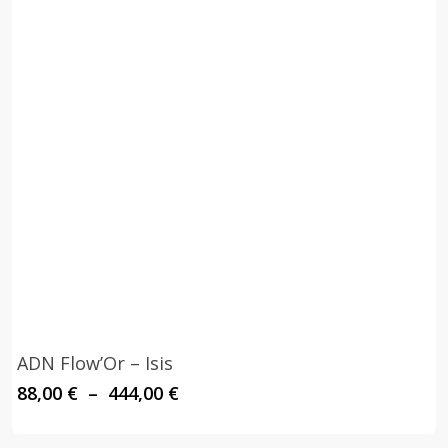
ADN Flow’Or – Isis
Plage
88,00
€
–
444,00
€
de
prix :