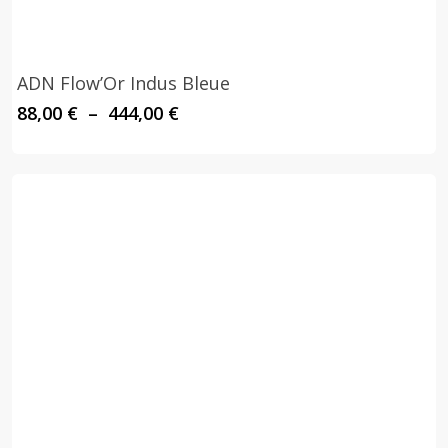
ADN Flow’Or Indus Bleue
Plage
88,00
€
–
444,00
€
de
prix :
88,00 €
à
444,00 €