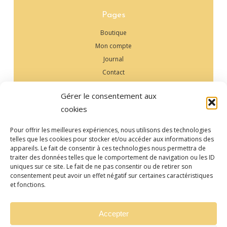
Pages
Boutique
Mon compte
Journal
Contact
Gérer le consentement aux
Contact
cookies
+33 6 13 51 55 92‬
Pour offrir les meilleures expériences, nous utilisons des technologies
contact@adnflow-or.fr
telles que les cookies pour stocker et/ou accéder aux informations des
appareils. Le fait de consentir à ces technologies nous permettra de
traiter des données telles que le comportement de navigation ou les ID
uniques sur ce site. Le fait de ne pas consentir ou de retirer son
consentement peut avoir un effet négatif sur certaines caractéristiques
et fonctions.
2023
–
–
Confidentialité
-
Coockies
-
CGV
-
©
ADN FLOW'Or
Conception -
BLCKSPRT DSGN
Accepter