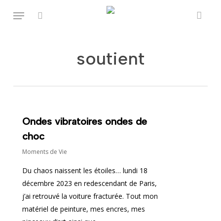
Fermer
Skip
Panier
Menu
to
rechercher
main
content
soutient
Ondes vibratoires ondes de
choc
Moments de Vie
Du chaos naissent les étoiles… lundi 18
décembre 2023 en redescendant de Paris,
j’ai retrouvé la voiture fracturée. Tout mon
matériel de peinture, mes encres, mes