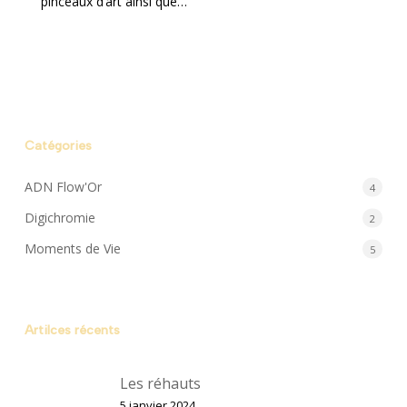
pinceaux d’art ainsi que…
Catégories
ADN Flow'Or
4
Digichromie
2
Moments de Vie
5
Artilces récents
Les réhauts
5 janvier 2024